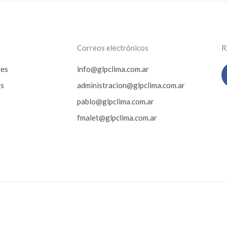
Correos electrónicos
R
les
info@glpclima.com.ar
es
administracion@glpclima.com.ar
pablo@glpclima.com.ar
fmalet@glpclima.com.ar