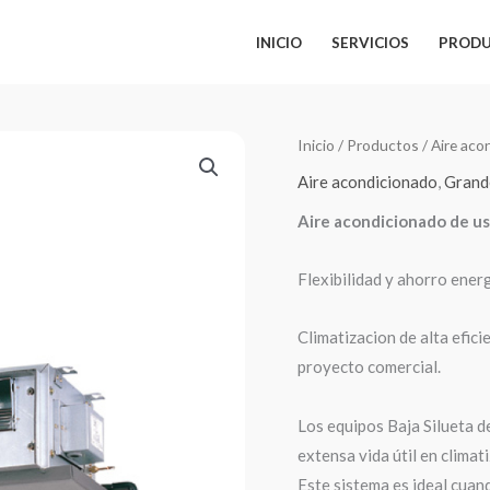
INICIO
SERVICIOS
PROD
Inicio
/
Productos
/
Aire aco
Aire acondicionado
,
Grand
Aire acondicionado de uso
Flexibilidad y ahorro ener
Climatizacion de alta efici
proyecto comercial.
Los equipos Baja Silueta de
extensa vida útil en climat
Este sistema es ideal cuand