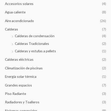
p
Accesorios solares
(4)
o
Agua caliente
(8)
r
Aire acondicionado
(26)
:
Calderas
(7)
Calderas de condensación
(4)
Calderas Tradicionales
(2)
Calderas y estufas a pellets
(1)
Calderas eléctricas
(2)
Climatización de piscinas
(2)
Energía solar térmica
(1)
Grandes espacios
(7)
Piso Radiante
(3)
Radiadores y Toalleros
(3)
Sistemas comerciales
(8)