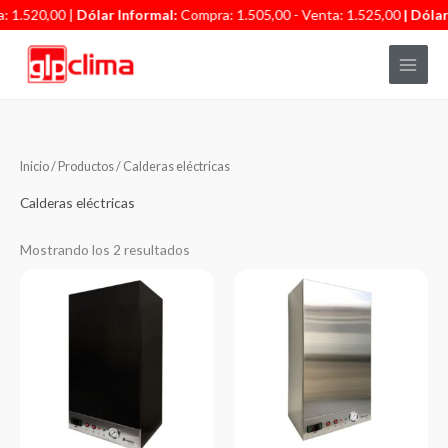
Ir
: 1.520,00 |
Dólar Informal:
Compra: 1.505,00 - Venta: 1.525,00
| Dólar
al
contenido
Inicio
/
Productos
/ Calderas eléctricas
Calderas eléctricas
Mostrando los 2 resultados