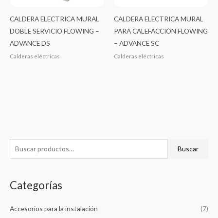
CALDERA ELECTRICA MURAL
CALDERA ELECTRICA MURAL
DOBLE SERVICIO FLOWING –
PARA CALEFACCIÓN FLOWING
ADVANCE DS
– ADVANCE SC
Calderas eléctricas
Calderas eléctricas
B
Buscar
u
s
Categorías
c
a
Accesorios para la instalación
(7)
r