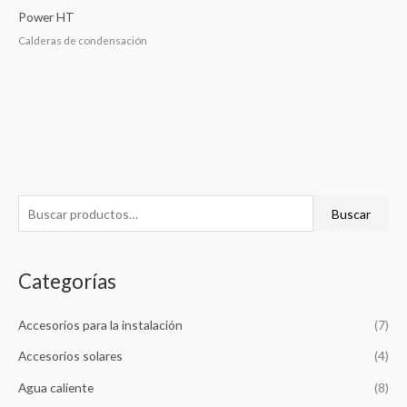
Power HT
Calderas de condensación
B
Buscar
u
s
Categorías
c
a
Accesorios para la instalación
(7)
r
p
Accesorios solares
(4)
o
Agua caliente
(8)
r