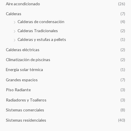
Aire acondicionado
(26)
:
Calderas
(7)
Calderas de condensación
(4)
Calderas Tradicionales
(2)
Calderas y estufas a pellets
(1)
Calderas eléctricas
(2)
Climatización de piscinas
(2)
Energía solar térmica
(1)
Grandes espacios
(7)
Piso Radiante
(3)
Radiadores y Toalleros
(3)
Sistemas comerciales
(8)
Sistemas residenciales
(40)