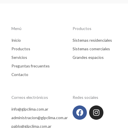
Menú
Productos
Inicio
Sistemas residenciales
Productos
Sistemas comerciales
Servicios
Grandes espacios
Preguntas frecuentes
Contacto
Correos electrónicos
Redes sociales
F
I
info@glpclima.com.ar
a
n
administracion@glpclima.com.ar
c
s
pablo@glpclima.com.ar