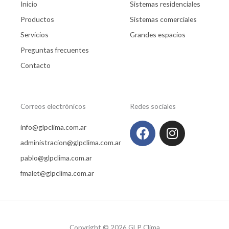
Inicio
Sistemas residenciales
Productos
Sistemas comerciales
Servicios
Grandes espacios
Preguntas frecuentes
Contacto
Correos electrónicos
Redes sociales
F
I
info@glpclima.com.ar
a
n
administracion@glpclima.com.ar
c
s
pablo@glpclima.com.ar
e
t
fmalet@glpclima.com.ar
b
a
o
g
o
r
k
a
m
Copyright © 2026 GLP Clima